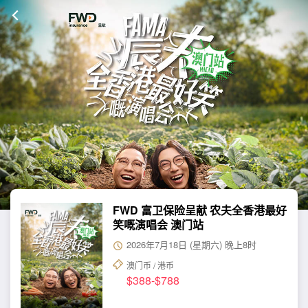
FWD 富卫保险呈献 农夫全香港最好
笑嘅演唱会 澳门站
2026年7月18日 (星期六) 晚上8时
澳门币 / 港币
$388-$788